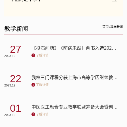
教学新闻
首页
>
教学新闻
27
《投石问药》《防病未然》两书入选2023年全国中小学图书馆（室）推荐书目
了解详情
2023.12
22
我校三门课程分获上海市高等学历继续教育“课程思政”优秀项目奖项
了解详情
2023.12
01
中医医工融合专业教学联盟筹备大会暨创新教材编写讨论工作会议召开
了解详情
2023.12