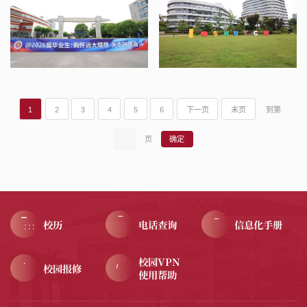
1
2
3
4
5
6
下一页
末页
到第
页
校历
电话查询
信息化手册
校园VPN
校园报修
使用帮助