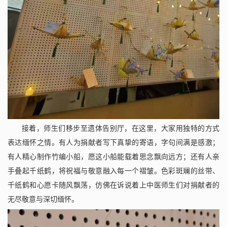
接着，师生们移步至遗体告别厅，在这里，大家用独特的方式
表达缅怀之情。有人为捐献者写下真挚的寄语，字句间满是感激；
有人精心制作竹编小船，愿这小船能载着思念飘向远方；还有人亲
手叠起千纸鹤，将祝福与敬意融入每一个褶皱。色彩斑斓的丝带、
千纸鹤和心愿卡随风飘荡，仿佛在诉说着上中医师生们对捐献者的
无尽敬意与深切缅怀。