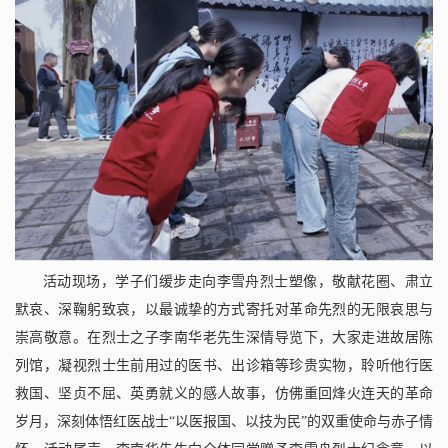
活动现场，学子们缓步走向李雪舟烈士塑像，敬献花圈、肃立
默哀、深鞠躬致哀，以最诚挚的方式寄托对革命先烈的无限哀思与
崇高敬意。在烈士之子李南华老先生深情导览下，大家走进故居陈
列馆，凝视烈士生前用过的医书、出诊箱等珍贵实物，聆听他行医
救国、坚贞不屈、英勇就义的感人故事，仿佛重回烽火连天的革命
岁月，深刻体悟红医战士“以医报国、以技为民”的双重使命与赤子情