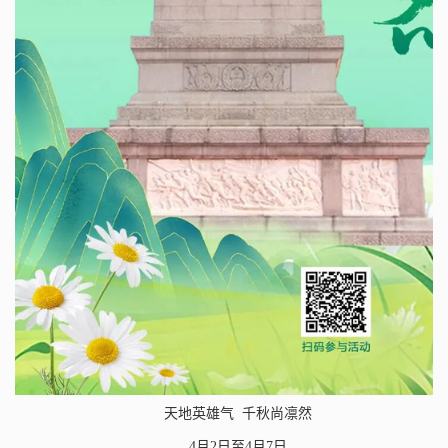
天地英雄气
千秋尚凛然
4
月
2
日至
4
月
7
日