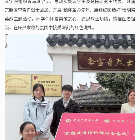
义学院组织青马班学员、思政实践课学生及马院研究生代表，赴浦
东新区李雪舟烈士故居，开展“缅怀革命先烈、赓续红医精神”清明祭
英烈主题活动。同学们怀着崇敬之心，追思烈士功绩，感悟医者担
当，在庄严肃穆的氛围中接受深刻的红色洗礼。