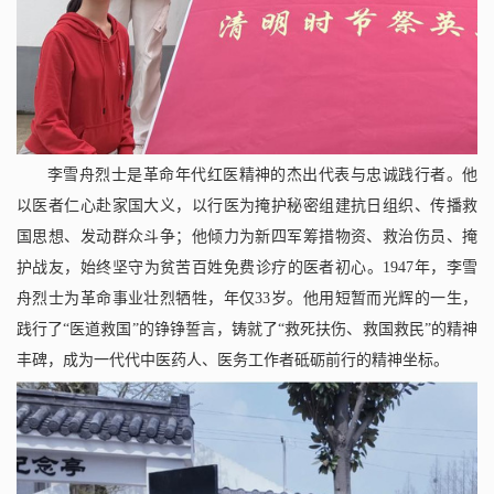
李雪舟烈士是革命年代红医精神的杰出代表与忠诚践行者。他
以医者仁心赴家国大义，以行医为掩护秘密组建抗日组织、传播救
国思想、发动群众斗争；他倾力为新四军筹措物资、救治伤员、掩
护战友，始终坚守为贫苦百姓免费诊疗的医者初心。
1947
年，李雪
舟烈士为革命事业壮烈牺牲，年仅
33
岁。他用短暂而光辉的一生，
践行了“医道救国”的铮铮誓言，铸就了“救死扶伤、救国救民”的精神
丰碑，成为一代代中医药人、医务工作者砥砺前行的精神坐标。