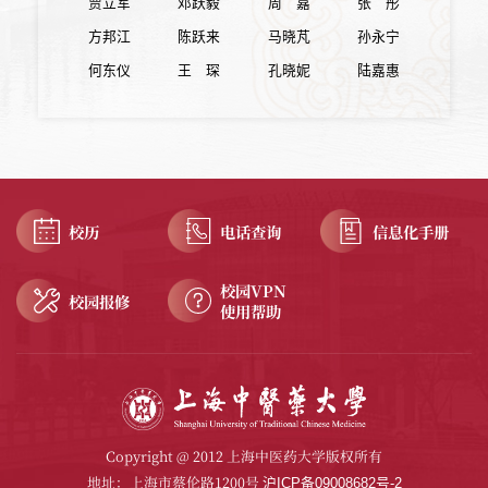
贾立军
邓跃毅
周 嘉
张 彤
方邦江
陈跃来
马晓芃
孙永宁
何东仪
王 琛
孔晓妮
陆嘉惠
校历
电话查询
信息化手册
校园VPN
校园报修
使用帮助
Copyright @ 2012 上海中医药大学版权所有
地址：上海市蔡伦路1200号
沪ICP备09008682号-2