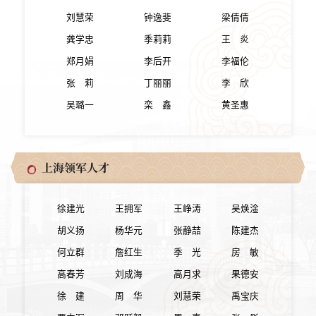
刘慧荣
钟逸斐
梁倩倩
龚学忠
季莉莉
王 炎
郑月娟
李后开
李福伦
张 莉
丁丽丽
李 欣
吴璐一
栾 鑫
黄圣惠
上海领军人才
徐建光
王拥军
王峥涛
吴焕淦
胡义扬
杨华元
张静喆
陈建杰
何立群
詹红生
季 光
房 敏
高春芳
刘成海
高月求
果德安
​徐 建
周 华
刘慧荣
禹宝庆