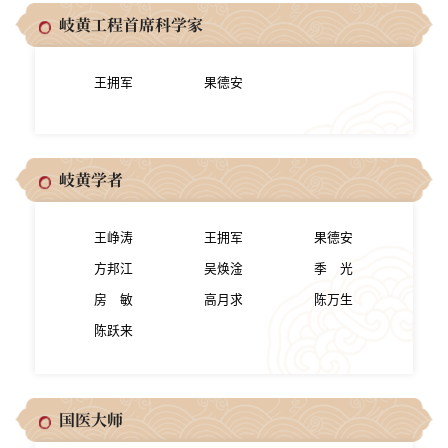
岐黄工程首席科学家
王拥军
果德安
岐黄学者
王峥涛
王拥军
果德安
方邦江
吴焕淦
季 光
房 敏
高月求
陈万生
陈跃来
国医大师