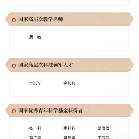
国家高层次教学名师
房 敏
国家高层次科技领军人才
王拥军
季莉莉
国家优秀青年科学基金获得者
杨 莉
季莉莉
梁倩倩
葛广波
尹磊淼
丁丽丽