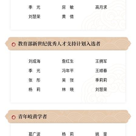
季 光
房 敏
高月求
刘慧荣
黄 倩
教育部新世纪优秀人才支持计划入选者
刘成海
詹红生
王拥军
季 光
冯年平
王顺春
张 彤
吴 弢
季莉莉
杨 莉
林 晓
刘慧荣
青年岐黄学者
葛广波
杨 莉
姚 斐