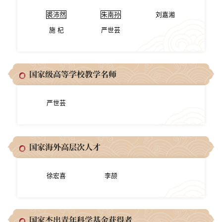
裘沛然
朱南孙
刘嘉湘
施 杞
严世芸
国家级高等学校教学名师
严世芸
国家海外高层次人才
徐宏喜
李颉
国家杰出青年科学基金获得者