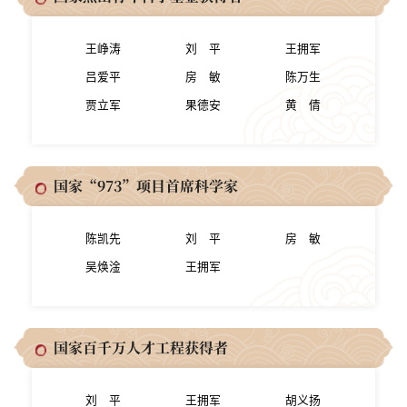
王峥涛
刘 平
王拥军
吕爱平
房 敏
陈万生
贾立军
果德安
黄 倩
国家“973”项目首席科学家
陈凯先
刘 平
房 敏
吴焕淦
王拥军
国家百千万人才工程获得者
刘 平
王拥军
胡义扬