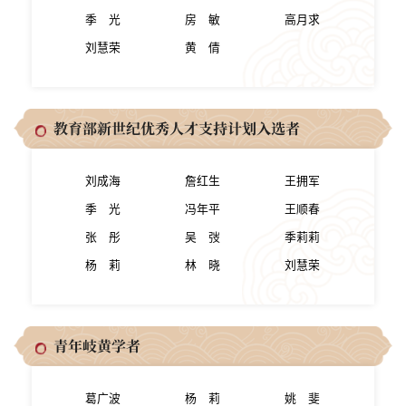
季 光
房 敏
高月求
刘慧荣
黄 倩
教育部新世纪优秀人才支持计划入选者
刘成海
詹红生
王拥军
季 光
冯年平
王顺春
张 彤
吴 弢
季莉莉
杨 莉
林 晓
刘慧荣
青年岐黄学者
葛广波
杨 莉
姚 斐