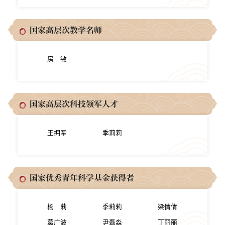
国家高层次教学名师
房 敏
国家高层次科技领军人才
王拥军
季莉莉
国家优秀青年科学基金获得者
杨 莉
季莉莉
梁倩倩
葛广波
尹磊淼
丁丽丽