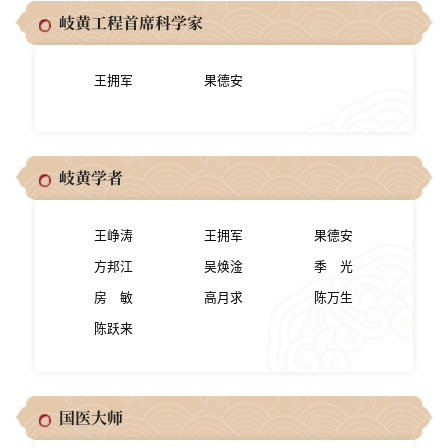
岐黄工程首席科学家
王拥军
果德安
岐黄学者
王峥涛
王拥军
果德安
方邦江
吴焕淦
季 光
房 敏
高月求
陈万生
陈跃来
国医大师