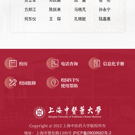
贾立军
邓跃毅
周 嘉
张 彤
方邦江
陈跃来
马晓芃
孙永宁
何东仪
王 琛
孔晓妮
陆嘉惠
校历
电话查询
信息化手册
校园VPN
校园报修
使用帮助
Copyright @ 2012 上海中医药大学版权所有
地址：上海市蔡伦路1200号
沪ICP备09008682号-2