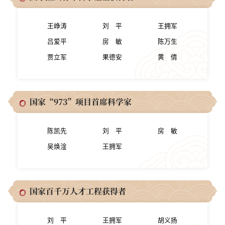
王峥涛
刘 平
王拥军
吕爱平
房 敏
陈万生
贾立军
果德安
黄 倩
国家“973”项目首席科学家
陈凯先
刘 平
房 敏
吴焕淦
王拥军
国家百千万人才工程获得者
刘 平
王拥军
胡义扬