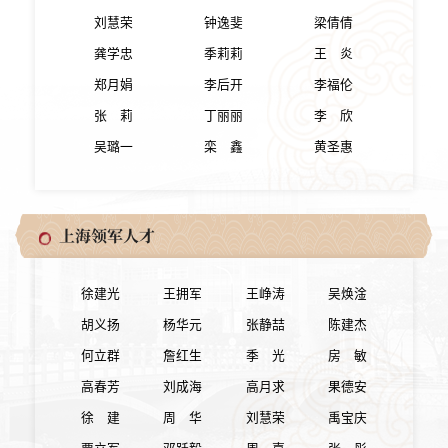
刘慧荣
钟逸斐
梁倩倩
龚学忠
季莉莉
王 炎
郑月娟
李后开
李福伦
张 莉
丁丽丽
李 欣
吴璐一
栾 鑫
黄圣惠
上海领军人才
徐建光
王拥军
王峥涛
吴焕淦
胡义扬
杨华元
张静喆
陈建杰
何立群
詹红生
季 光
房 敏
高春芳
刘成海
高月求
果德安
​徐 建
周 华
刘慧荣
禹宝庆