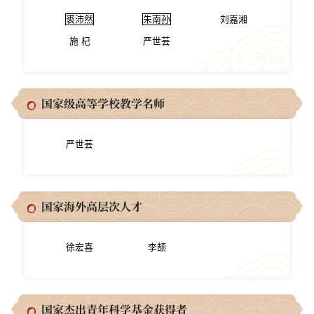
裘沛然
朱南孙
刘嘉湘
施 杞
严世芸
国家级高等学校教学名师
严世芸
国家海外高层次人才
徐宏喜
李颉
国家杰出青年科学基金获得者