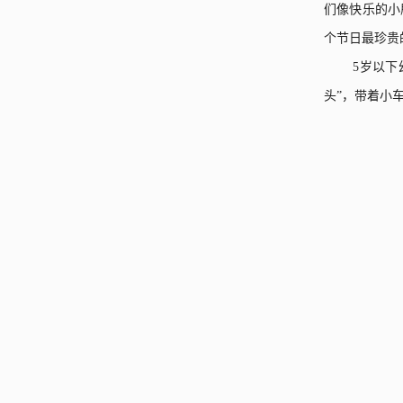
们像快乐的小
个节日最珍贵
5
岁以下
头
”，
带着小