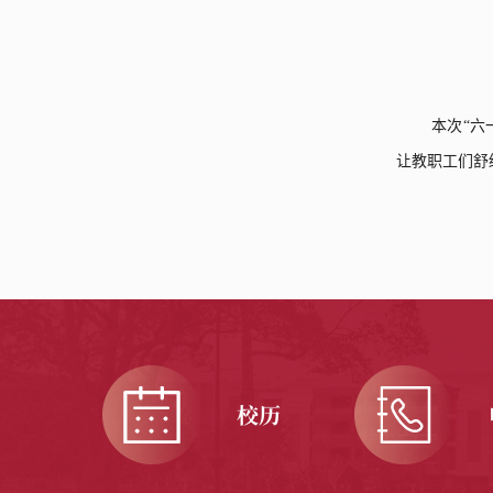
本次“六
让教职工们舒
校历