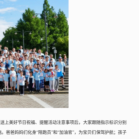
们送上美好节日祝福、提醒活动注意事项后，大家跟随指示标识分别
跑
。
爸爸妈妈们化身
“
陪跑员
”
和
“
加油官
”
，为宝贝们保驾护航；孩子