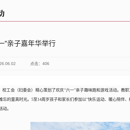
动
一”亲子嘉年华举行
.06.02
点击：
406
，
校
工会（妇委会）精心策划了欢庆“六一”亲子趣味跑和游戏活动。教
难忘的童真时光。
5
至
14
周岁孩子和家长们参加以
“
快乐运动、暖心陪伴、
活动。