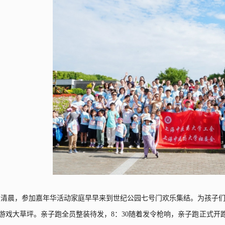
天清晨，参加嘉年华活动家庭早早来到世纪公园七号门欢乐集结。
为孩子
游戏大草坪。亲子跑全员整装待发，
8
：
30
随着发令枪响，亲子跑正式开