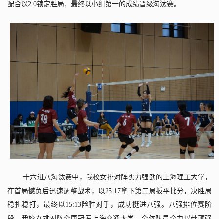
配合以
2:0
锁定胜局，最终以小组第一的成绩晋级淘汰赛。
十六进八淘汰赛中，我校女排对阵实力强劲的上海理工大学，
在首局憾负后迅速调整战术，以
25:17
拿下第二局扳平比分，决胜局
稳扎稳打，最终以
15:13
险胜对手，成功挺进八强。八强排位赛阶
段，我校女排对阵全国冠军上海交通大学，全体队员全力以赴顽强