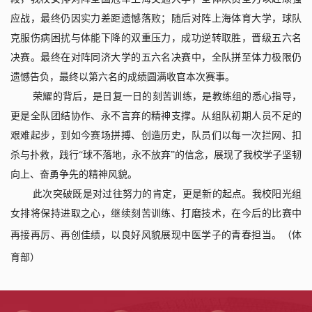
应战，最终仍因实力差距遗憾落败；随后对阵上海体育大学，球队
克服伤病困扰与体能下降的双重压力，成功逆转取胜，晋级五六名
决赛。最终在对阵同济大学的五六名决赛中，全队拼至体力极限仍
遗憾告负，最终以第六名的成绩圆满收官本次赛事。
荣耀的背后，是日复一日的刻苦训练，是教练组的悉心指导，
更是全队团结协作、永不言弃的精神支撑。从组队初期人员不足的
艰难起步，到如今赛场拼搏、创造历史，队员们以每一次拦网、扣
杀与扑救，践行“球不落地，永不放弃”的信念，展现了我校学子坚韧
向上、奋勇争先的精神风貌。
此次突破既是对过往努力的肯定，更是新的起点。我校阳光组
女排将保持进取之心，继续刻苦训练、打磨技术，在今后的比赛中
再接再厉、再创佳绩，以良好风貌展现中医学子的青春担当。
（
体
育部
）