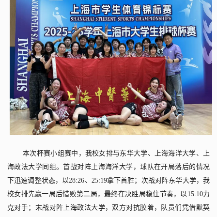
本次杯赛小组赛中，我校女排与东华大学、上海海洋大学、上
海政法大学同组。首战对阵上海海洋大学，球队在开局落后的情况
下迅速调整状态，以
28:26
、
25:19
拿下首胜；次战对阵东华大学，我
校女排先赢一局后惜败第二局，最终在决胜局稳住节奏，以
15:10
力
克对手；末战对阵上海政法大学，双方对抗胶着，队员们凭借默契