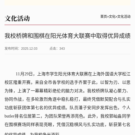
文化活动
首页
>
文化
>
文化活动
我校桥牌和围棋在阳光体育大联赛中取得优异成绩
发布时间：2025.12.03
点击：
343
11
月
29
日，上海市学生阳光体育大联赛在上海外国语大学松江
校区隆重开赛。来自全市各学校的选手齐聚于此，以智为刃、以思
为锋，上演了一幕幕精彩绝伦的脑力对决。我校桥牌队凝心聚力、
协同作战，在多轮激烈角逐中稳扎稳打，最终凭借默契配合与扎实
功底斩获团体第七名的优异成绩。队员潘子安同步发挥出色，个人
butler
排名位居第二，为团队荣誉再添亮色。此外，我校郭屾淼同学
在围棋赛场同样表现亮眼，凭借沉稳棋风与扎实功底，斩获第七名
的优异成绩，为
我
校争光添彩。