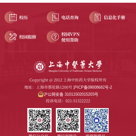
校历
电话查询
信息化手册
校园VPN
校园报修
使用帮助
Copyright @ 2012 上海中医药大学版权所有
地址：上海市蔡伦路1200号
沪ICP备09008682号-2
沪公网安备 31011502015203号
投诉电话：021-51322222
微信公众号
微信视频号
哔哩哔哩号