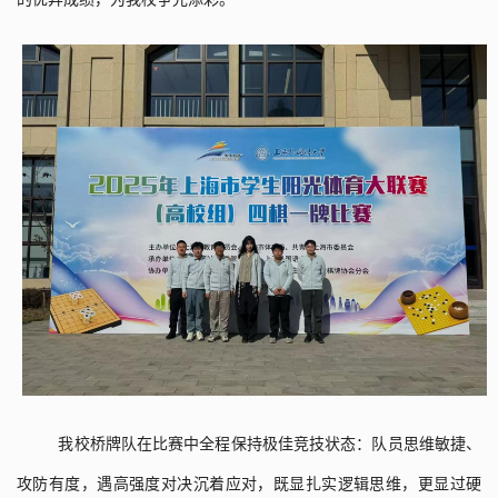
我校桥牌队
在
比赛中全程保持极佳竞技状态：队员思维敏捷、
攻防有度，遇高强度对决沉着应对，既显扎实逻辑思维，更
显
过硬