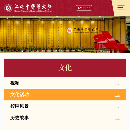
文化
视频
文化活动
校园风景
历史故事