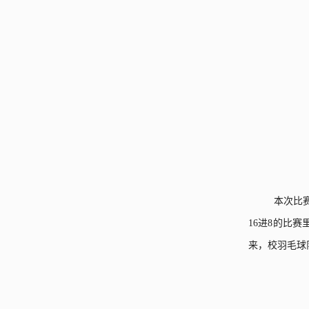
本次比
16
进
8
的比赛
来，校羽毛球