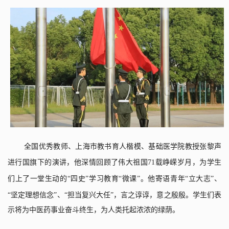
全国优秀教师、上海市教书育人楷模、基础医学院教授张黎声
进行国旗下的演讲，他深情回顾了伟大祖国
71
载峥嵘岁月，为
学生
们上了一堂生动的“四史”学习教育“微课”
。
他寄语青年“立大志”、
“坚定理想信念”、“担当复兴大任”，言之谆谆，意之殷殷。
学生
们表
示将为中医药事业奋斗终生，为人类托起浓浓的绿荫。