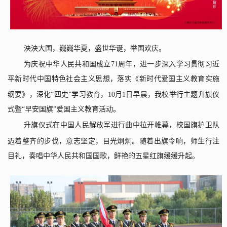
泱泱大国，巍巍华夏，盛世华诞，举国欢庆。
为
庆祝
中华人民共和国成立
71
周年，进一步深入学习
贯彻
习近
平新时代中国特色社会主义思想，落实《新时代爱国主义教育实施
纲要》，深化“四史”学习教育，
10
月
1
日早晨，
我
校举行主题升旗仪
式暨“早安国旗”爱国主义教育活动。
升旗仪式在中国人民解放军进行曲中拉开帷幕，
校
国旗护卫队
迈着整齐的步伐，意志坚定，目光炯炯
。
随着出旗令响，师生行注
目礼，奏唱中华人民共和国国歌，鲜艳的五星红旗缓缓升起。