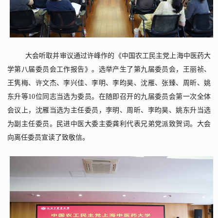
大会听取并审议通过
许峰
作的《中国农工民主党上海中医药大
学第
八
届委员会工作报告》。选举产生了第
九
届委员会，
王丽祯、
王隽梅、许文杰、李兴佳、李明、李昀昊、沈雁、张臻、周昕、姚
东升
等
10
位同志当选为委员。在随即召开的
九
届委员会第一次全体
会议上，
沈雁
当选为主任委员，
李明、周昕、李昀昊、姚东升
当选
为副主任委
员。民进
中医大委主委
龚利
代表兄弟党派致贺词。大会
向离任委员宣读了致敬信。