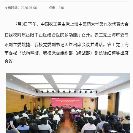
发布时间：2026.07.06
点击：
246
7
月
3
日
下午，中国农工民主党上海中医药大学第
九
次代表大会
在
我校
附属岳阳中西医结合医院
多功能厅
召开。农工党上海市委专
职副主委姚捷、
我
校党委副书记孟煜出席
会议
并讲话。农工党上海
市委秘书长
陶晔璇、
我
校
党委组织部（统战部）部长徐红梅
等出席
会议。