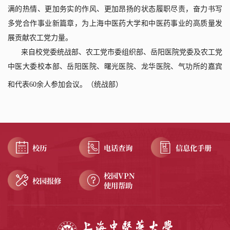
满的热情、更加务实的作风、更加昂扬的状态履职尽责，奋力书写
多党合作事业新篇章，为上海中医药大学和中医药事业的高质量发
展贡献农工党力量。
来自
校党委统战部、农工党市委组织部、岳阳医院党委及农工党
中医大委
校本部、岳阳医院、曙光医院、龙华医院、气功所的
嘉宾
和
代表
60
余人
参加会议。
（
统战部
）
校历
电话查询
信息化手册
校园VPN
校园报修
使用帮助