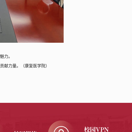
特魅力。
体贡献力量。
（
康复医学院
）
校园VPN