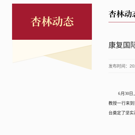
杏林动
杏林动态
康复国际主
发布时间：2026
6
月
30
日
教授一行
来到
台奠定了坚实