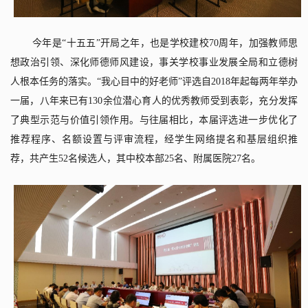
今年是“十五五”开局之年，也是学校建校
70
周年，加强教师思
想政治引领、深化师德师风建设，事关学校事业发展全局和立德树
人根本任务的落实。“我心目中的好老师”评选自
2018
年起每两年举办
一届，八年来已有
130
余位潜心育人的优秀教师受到表彰，充分发挥
了典型示范与价值引领作用。与往届相比，本届评选进一步优化了
推荐程序、名额设置与评审流程，经学生网络提名和基层组织推
荐，共产生
52
名候选人，其中校本部
25
名、附属医院
27
名。