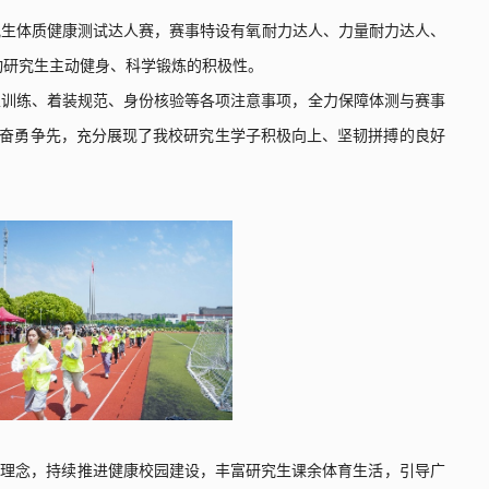
究生体质健康测试达人赛
，赛事特设有氧耐力达人、力量耐力达人、
动研究生主动健身、科学锻炼的积极性。
性训练、着装规范、身份核验等各项注意事项，全力保障体测与赛事
奋勇争先，充分展现了我校研究生学子积极向上、坚韧拼搏的良好
育理念，持续推进健康校园建设，丰富研究生课余体育生活，引导广