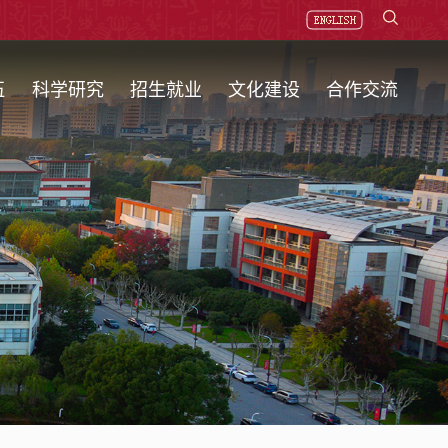
伍
科学研究
招生就业
文化建设
合作交流