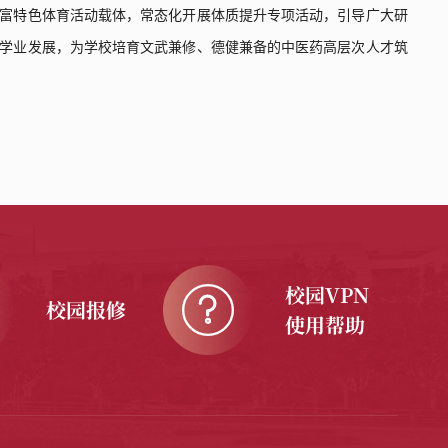
富特色体育活动载体，常态化开展体质提升专项活动，引导广大研
学业发展，为学校培育文武兼修、德健兼备的中医药高层次人才筑
校园VPN
校园报修
使用帮助