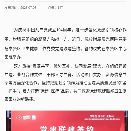
发布时间：2025.07.05
点击：
147
为庆祝中国共产党成立
104
周年
，
进一步强化党建引领核心作
用，增强党组织的凝聚力和战斗力，近日，
我校附属曙光医院党委
与
奉贤区卫生健康工作党委党建联建签约。
签约仪式
在奉贤区中心
医院举办。
双方
秉持“资源共享、优势互补、协同发展”理念，在组织建设
共建、业务合作共进、干部人才共育、活动项目共办、资源信息共
享等方面深化合作，坚持把党建引领作为推动医院高质量发展的“第
一抓手”，着力打造“党建
+
医疗”品牌，共同探索党建联建赋能卫生健
康事业的新路径。