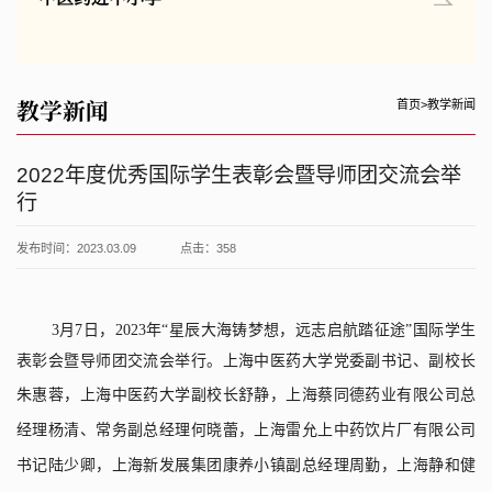
教学新闻
首页
>
教学新闻
2022年度优秀国际学生表彰会暨导师团交流会举
行
发布时间：2023.03.09
点击：
358
3
月
7
日，
2023
年“星辰大海铸梦想，远志启航踏征途”国际学生
表彰会暨导师团交流会举行。上海中医药大学党委副书记、副校长
朱惠蓉
，
上海中医药大学副校长舒静
，
上海蔡同德药业有限公司总
经理杨清、常务副总经理何晓蕾
，
上海雷允上中药饮片厂有限公司
书记陆少卿
，
上海
新发展集团康养小镇副总经理周勤
，
上海静和健