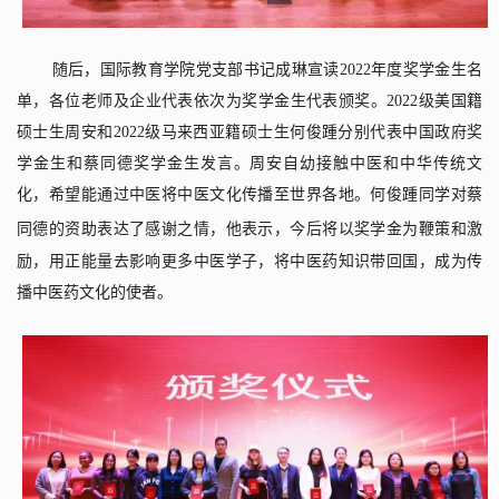
随后，国际教育学院党支部书记成琳宣读
2022
年度奖学金生名
单，各位老师及企业代表依次为奖学金生代表颁奖。
2022
级美国籍
硕士生周安和
2022
级马来西亚籍硕士生何俊踵分别代表中国政府奖
学金生和蔡同德奖学金生发言。周安自幼接触中医和中华传统文
化，希望能通过中医将中医文化传播至世界各地。何俊踵同学对蔡
同德的资助表达了
感谢之情
，他表示，今后将以奖学金为鞭策和激
励，用正能量去影响更多中医学子，将中医药知识带回国，成为传
播中医药文化的使者。