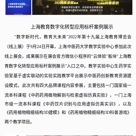
上海教育数字化转型应用标杆案例展示
“
数字新时代，教育大未来”
2022
年第十九届上海教育博览会
（线上展）于
9
月
24
日开幕
，
上海中医药大学
教学实验中心参加此次
线上展会，成果展示
在
展会
官方微信小程序
的
“云体验”板块“上海教
育数字化转型应用标杆案例展示”
入口之中。教学实验中心
生药学实
验
室基于
虚实联动的实验实践教学平台
展示中医药
创新教育资源建
设模式
，
此次
共有
四大品牌课程内容
参展，
主要包括
一门
国家级一
流本科课程《中药药用植物解剖与检索虚拟仿真实验》，
一门
上海
市级一流本科课程《中药饮片识别与应用虚拟仿真实训》，以及
《药用植物精细结构
3D
建模》和《药用植物精细结构
3D
科普游戏》
两个教学项目。