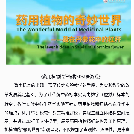
《
》
药用植物精细结构
3D
科普游戏
数字标本的出现丰富了传统实验教学的手段，为实验教学的改
革发展奠定基础。为了让传统中药标本实现向数字
（
虚拟
）
标本的
转变，
教学实验中心生药学实验室
针对药用植物精细结构
在
教学中
的难点，利用
3D
建模软件对其精准建模，实现三维立体结构空间展
示，并通过
3D
打印立体模型，展示药用植物精细结构及工作原理，
把植物的“微观世界”宏观呈现，不仅增加了直观性、趣味性，更丰富