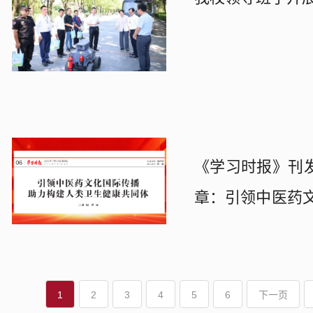
《学习时报》刊
章：引领中医药
同体
1
2
3
4
5
6
下一页