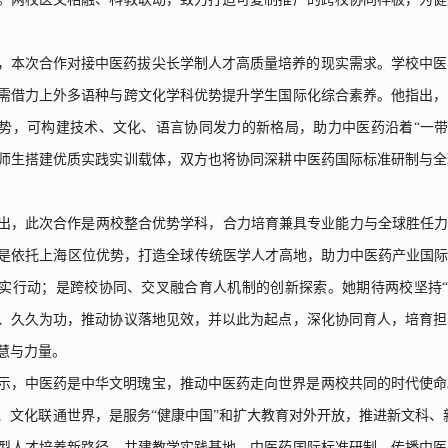
，本次合作对接中医药拔尖长学制人才高质量培养的现实需求。学校中医
需借力上外多语种与跨文化学科优势提升学生国际化综合素养。他指出，
势，可构建技术、文化、语言协同发力的新格局，助力中医药沿着“一带
师生搭建优质实践实训载体，双方也将协同深耕中医药国际标准研制与全
出，此次合作是两校整合优势学科，合力培育兼具专业能力与全球胜任力
是依托上海区位优势，打造全球传统医学人才高地，助力中医药产业国际
实行动；是跨校协同、交叉融合育人机制的创新探索。她期待两校坚持“
、久久为功，推动协议落地见效，并以此为起点，深化协同育人，培育担
慧与力量。
示，中医药是中华文明瑰宝，推动中医药走向世界是两校共同的时代使命
、文化联通世界，是服务“健康中国”和扩大教育对外开放，推进新文科、
合型人才培养新路径，共建教学实践基地、中医药国际标准研制、传播中