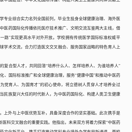
学专业综合实力名列全国前列，毕业生投身全球健康治理、海外医
中医药国际化传播依托医疗技术推广、文明交流互鉴两大主线，借
一路”实现更高水平对外开放。学校拥有传统医学国际标准权威平
球学术交流，合力打造医文交叉融合、服务国家战略的特色育人上
的复合型人才，共同回答“培养什么人、怎样培养人、为谁培养人”
化、国际标准推广和全球健康治理，服务“健康中国”和推动中医药
为党育人、为国育才”的初心使命，将立德树人贯穿人才培养全过
当民族复兴大任的时代新人，为中医药国际化、构建人类卫生健康
。上外与上中医优势互补，具备深度合作的坚实基础。此次携手是
新医科交叉融合的重要实践。他指出，未来双方将着力探索“中医药
医药文化新平台，携手打造推动学科专业境外办学布局新通道。两校