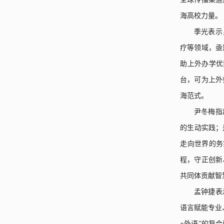
海高校力量。
季光表示
疗等领域，亟
助上外办学优
台，可为上外
海范式。
尹冬梅指
的生动实践；
走向世界的务
程，守正创新
共同体贡献智
孟钟捷表
语言赋能专业
+
外语”的复