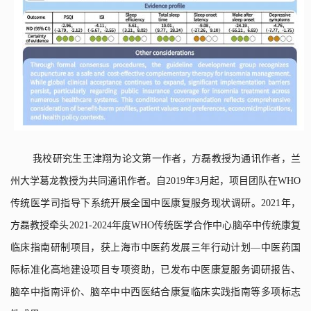
我校研究生王津翔为论文第一作者，方磊教授为通讯作者，兰
州大学葛龙教授为共同通讯作者。自
2019
年
3
月起，项目团队在
WHO
传统医学司指导下系统开展全国中医康复服务现状调研。
2021
年，
方磊教授牵头
2021-2024
年度
WHO
传统医学合作中心脑卒中传统康复
临床指南研制项目，获上海市中医药发展三年行动计划—中医药国
际标准化高地建设项目专项资助，已发布中医康复服务调研报告、
脑卒中指南评价、脑卒中中西医结合康复临床实践指南等多项标志