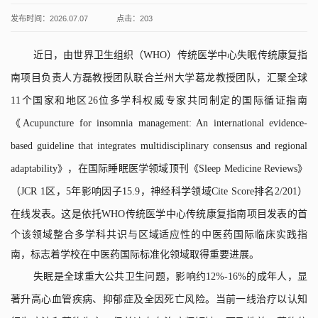
发布时间：2026.07.07
点击：
203
近日，由世界卫生组织（
WHO
）传统医学中心失眠传统康复指
南项目负责人方磊教授团队联合兰州大学葛龙教授团队，汇聚全球
11
个国家和地区
26
位多学科权威专家共同制定的国际循证指南
《
Acupuncture for insomnia management: An international evidence-
based guideline that integrates multidisciplinary consensus and regional
adaptability
》，在国际睡眠医学领域顶刊《
Sleep Medicine Reviews
》
（
JCR 1
区，
5
年影响因子
15.9
，神经科学领域
Cite Score
排名
2/201
）
在线发表。这是依托
WHO
传统医学
中心传统康复指南项目发表的
首
个该领域整合多学科共识与区域适应性的中医药国际临床实践指
南，标志着学校
在中医药国际标准化领域取得重
要进展
。
失眠是全球重大公共卫生问题，影响约
12%-16%
的成年人，显
著升高心血管疾病、抑郁症及全因死亡风险。当前一线治疗以认知