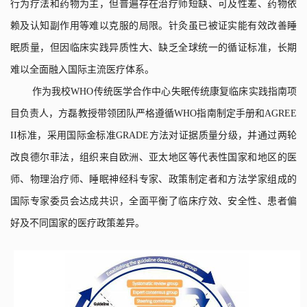
行为疗法和药物为主，但普遍存在治疗师短缺、可及性差、药物依
赖及认知副作用等难以克服的局限。针灸虽已被证实能有效改善睡
眠质量，但因临床实践异质性大、缺乏全球统一的循证标准，长期
难以全面融入国际主流医疗体系。
作为我校
WHO
传统医学合作中心失眠传统康复临床实践指南项
目负责人，方磊教授带领团队严格遵循
WHO
指南制定手册和
AGREE
II
标准，采用国际金标准
GRADE
方法对证据质量分级，并通过两轮
改良德尔菲法，组织来自欧洲、亚太地区等代表性国家和地区的医
师、物理治疗师、睡眠神经科专家、政策制定者和方法学家组成的
国际专家委员会达成共识，全面平衡了临床疗效、安全性、患者偏
好及不同国家的医疗政策差异。