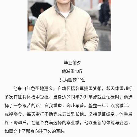
毕业前夕
他减重
40
斤
只为圆梦军营
他来自红色圣地遵义，自幼怀揣参军报国梦想，却因体重超标
多次在征兵体检中受挫。当身边的同学为升学或就业忙碌时，他选
择了一条艰苦的路：自我重塑，奔赴军营。整整一年，饮食减半、
戒掉零食，每天雷打不动完成五公里长跑。坚持见证蜕变，体重最
终下降
40
斤。在这个充满选择的毕业季，他以全新的体魄与姿态，
如愿穿上了那身向往已久的军装。