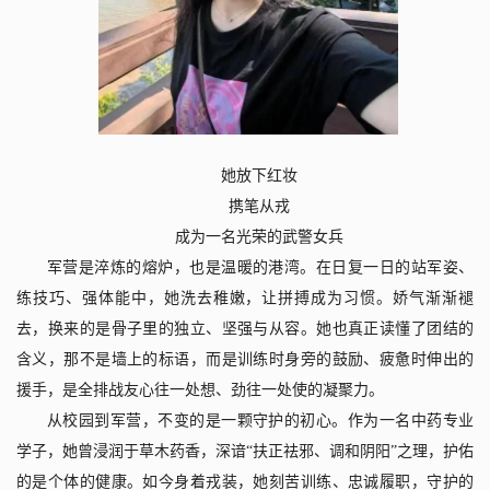
她放下红妆
携笔从戎
成为一名光荣的武警女兵
军营是淬炼的熔炉，也是温暖的港湾。在日复一日的站军姿、
练技巧、强体能中，她洗去稚嫩，让拼搏成为习惯。娇气渐渐褪
去，换来的是骨子里的独立、坚强与从容。她也真正读懂了团结的
含义，那不是墙上的标语，而是训练时身旁的鼓励、疲惫时伸出的
援手，是全排战友心往一处想、劲往一处使的凝聚力。
从校园到军营，不变的是一颗守护的初心。作为一名中药专业
学子，她曾浸润于草木药香，深谙“扶正祛邪、调和阴阳”之理，护佑
的是个体的健康。如今身着戎装，她刻苦训练、忠诚履职，守护的