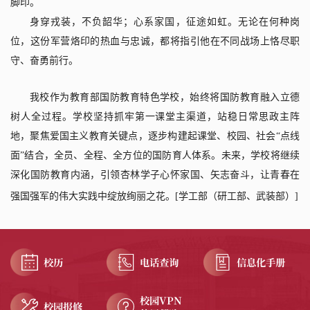
脚印。
身穿戎装，不负韶华；心系家国，征途如虹。无论在何种岗
位，这份军营烙印的热血与忠诚，都将指引他在不同战场上恪尽职
守、奋勇前行。
我校作为教育部国防教育特色学校，始终将国防教育融入立德
树人全过程。学校坚持抓牢第一课堂主渠道，站稳日常思政主阵
地，聚焦爱国主义教育关键点，逐步构建起课堂、校园、社会“点线
面”结合，全员、全程、全方位的国防育人体系。未来，学校将继续
深化国防教育内涵，引领杏林学子心怀家国、矢志奋斗，让青春在
强国强军的伟大实践中绽放绚丽之花。
[
学工部（研工部、武装部）
]
校历
电话查询
信息化手册
校园VPN
校园报修