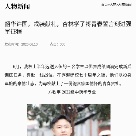
人物新闻
首页
>
人物
>
人物新闻
韶华许国，戎装献礼，杏林学子将青春誓言刻进强
军征程
发布时间：2026.06.13
点击：
338
6
月，我校上半年选送入伍的三名学生以优异成绩圆满完成新兵
训练任务，奔赴一线战位。在喜迎建校七十周年之际，他们以投身
军旅的豪情壮志，为母校献上了一份饱含家国情怀的青春贺礼。
方钦宇
2022
级中药学专业