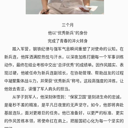
三个月
他以“优秀新兵”的身份
完成了青春的淬火转身
踏入军营，钢铁纪律与强军气息瞬间重塑了对使命的认知。在
新兵连，他挥洒满腔热忱与汗水，以深夜加练打磨每一个军事训练
动作，最终在结业考核中交出“总评优秀”的成绩单。因作风踏实、表
现过硬，他被任命为新兵连副班长，在协助管理、帮助战友的过程
中凝聚集体战斗力，并荣获“优秀新兵”称号。这段高强度的淬炼，让
他敛去青涩，读懂了军人肩头的担当。
从学子到军人，他深刻体悟到：“保家卫国”是刻进生命的忠诚，
是毫秒不差的精准，是平凡日夜里的无声坚守。如今，他即将奔赴
基层连队，面对更艰巨的任务。他已准备好，以更严的标准、更实
的作风苦练本领，将使命扛在肩上，把报国初心化为每一个坚实的