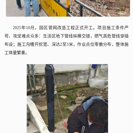
2025
年
10
月，园区管网改造工程正式开工。项目施工条件严
苛、攻坚难点众多：生活区地下管线纵横交错，燃气高危管线穿插
布设；施工沟槽开挖宽、深达
2
至
3
米，作业点位零散分布，整体施
工体量繁重。