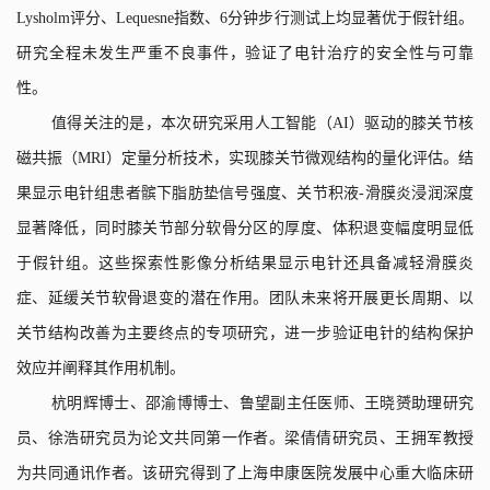
Lysholm
评分、
Lequesne
指数、
6
分钟步行测试上均显著优于假针组。
研究全程未发生严重不良事件，验证了电针治疗的安全性与可靠
性。
值得关注的是，本次研究采用人工智能（
AI
）驱动的膝关节核
磁共振（
MRI
）定量分析技术，实现膝关节微观结构的量化评估。结
果显示电针组患者髌下脂肪垫信号强度、关节积液
-
滑膜炎浸润深度
显著降低，同时膝关节部分软骨分区的厚度、体积退变幅度明显低
于假针组。这些探索性影像分析结果显示电针还具备减轻滑膜炎
症、延缓关节软骨退变的潜在作用。团队未来将开展更长周期、以
关节结构改善为主要终点的专项研究，进一步验证电针的结构保护
效应并阐释其作用机制。
杭明辉博士、邵渝博博士、鲁望副主任医师、王晓赟助理研究
员、徐浩研究员为论文共同第一作者。梁倩倩研究员、王拥军教授
为共同通讯作者。该研究得到了上海申康医院发展中心重大临床研