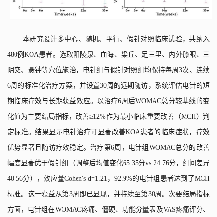
本研究设计多中心、随机、平行、假针对照临床试验，共纳入
480
例
KOA
患者。选取阳陵泉、血海、梁丘、足三里、内外膝眼、三
阴交、悬钟等穴位施治，电针组与假针对照组均保持每周
3
次、连续
6
周的标准化治疗方案，并设置
30
周的远期随访，系统评估电针的短
期临床疗效与长期获益效应。以治疗
6
周后
WOMAC
总分较基线的变
化值为主要结局指标，改善≥
12%
作为最小临床重要改善（
MCII
）判
定标准。结果显示电针治疗可显著改善
KOA
患者的临床症状，疗效
优势显著且随访疗效稳定。治疗第
6
周，电针组
WOMAC
总分的改善
幅度显著优于假针组（调整后均值变化
65.35
分
vs 24.76
分，组间差异
40.56
分），效应量
Cohen's d=1.21
，
92.9%
的电针组患者达到了
MCII
标准。这一获益从第
3
周即已显现，并持续至第
30
周。次要结局指标
方面，电针组在
WOMAC
疼痛、僵硬、功能分量表及
VAS
疼痛评分、