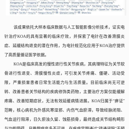
该成果依托大样本临床数据与人工智能影像分析技术，证实电
针治疗
KOA
的具有显著的临床疗效，并探索了电针在改善滑膜炎
症、延缓结构退变的潜在作用，为电针规范化应用于
KOA
治疗提供
了高质量循证医学依据。
KOA
是临床高发的慢性退行性关节疾病，其病理特征为关节软
骨进行性退变、滑膜慢性炎症，可引发关节疼痛、僵硬、活动受
限，严重损害患者日常生活能力与生活质量。目前临床尚无可逆
转、改善患者关节结构的疾病修饰类药物，主要治疗方案仅能缓解
疼痛、改善短期症状，无法有效延缓病情进展。
KOA
归属于“痹证”
范畴，核心病机为外感风寒湿邪、内伤气血瘀滞，导致经脉闭阻、
气血运行阻滞，日久瘀浊久留、蚀筋损骨，最终造成关节结构畸形
与功能障碍，且晚期病变多不可逆。在疾病早期通过“疏通闭阻”干预