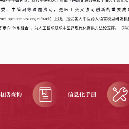
院
赵宇平研究员、
我校
中医药人工智能学院唐文超教授
和
上海人工智能实
健委、中管局等课题资助，是医工交叉协同创新的重
要成
ench.opencompass.org.cn/track
）上线，接受各大中医药大语言模型研发机
配”走向“体系融合”，为人工智能赋能中医药现代化提供方法论支撑。
（
科
电话查询
信息化手册