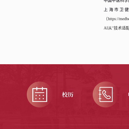
中国中医科学
上海市卫
（
https://medb
AI
从“技术适
校历