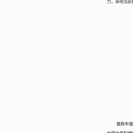
力，表明当前
我校
中