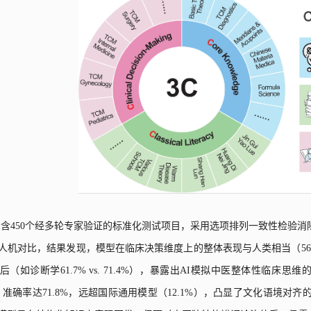
包含
450
个经多轮专家验证的标准化测试项目，采用选项排列一致性检验消
人机对比
，结果发现
，
模型在临床决策维度上的整体表现与人类相当（
56
后（如诊断学
61.7% vs. 71.4%
），暴露出
AI
模拟中医整体性临床思维
）准确率达
71.8%
，远超国际通用模型（
12.1%
），凸显了文化语境对齐