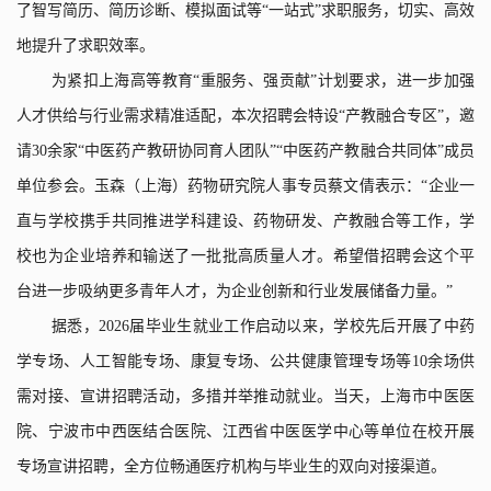
了智写简历、简历诊断、模拟面试等
“
一站式
”
求职服务，切实、高效
地提升了求职效率。
为紧扣上海高等教育
“
重服务、强贡献
”
计划要求，进一步加强
人才供给与行业需求精准适配，本次招聘会特设
“
产教融合专区
”
，邀
请
30
余家
“
中医药产教研协同育人团队
”“
中医药产教融合共同体
”
成员
单位参会。玉森（上海）药物研究院人事专员蔡文倩表示：
“
企业一
直与学校携手共同推进学科建设、药物研发、产教融合等工作，学
校也为企业培养和输送了一批批高质量人才。希望借招聘会这个平
台进一步吸纳更多青年人才，为企业创新和行业发展储备力量。
”
据悉，
2026
届毕业生就业工作启动以来，学校先后开展了中药
学专场、人工智能专场、康复专场、公共健康管理专场等
10
余场供
需对接、宣讲招聘活动，多措并举推动就业。当天，上海市中医医
院、宁波市中西医结合医院、江西省中医医学中心等单位在校开展
专场宣讲招聘，全方位畅通医疗机构与毕业生的双向对接渠道。