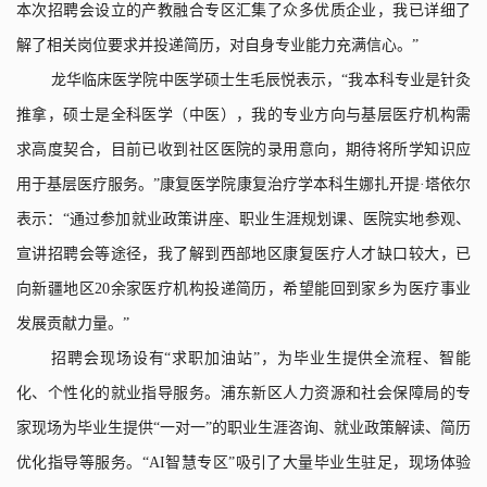
本次招聘会设立的产教融合专区汇集了众多优质企业，我已详细了
解了相关岗位要求并投递简历，对自身专业能力充满信心。
”
龙华临床医学院中医学硕士生毛辰悦表示，
“
我本科专业是针灸
推拿，硕士是全科医学（中医），我的专业方向与基层医疗机构需
求高度契合，目前已收到社区医院的录用意向，期待将所学知识应
用于基层医疗服务。
”
康复医学院康复治疗学本科生娜扎开提
·
塔依尔
表示：
“
通过参加就业政策讲座、职业生涯规划课、医院实地参观、
宣讲招聘会等途径，我了解到西部地区康复医疗人才缺口较大，已
向新疆地区
20
余家医疗机构投递简历，希望能回到家乡为医疗事业
发展贡献力量。
”
招聘会现场设有
“
求职加油站
”
，为毕业生提供全流程、智能
化、个性化的就业指导服务。浦东新区人力资源和社会保障局的专
家现场为毕业生提供
“
一对一
”
的职业生涯咨询、就业政策解读、简历
优化指导等服务。
“AI
智慧专区
”
吸引了大量毕业生驻足，现场体验