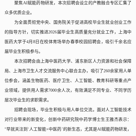
聚焦
AI
赋能药物研发，本次招聘会设立的产教融合专区汇集了
众多优质企业。
为全面贯彻党中央、国务院关于促进高校毕业生就业创业工作
的指导方针，切实推进
2026
届毕业生高质量充分就业工作，上海中
医药大学于
4
月
8
日在校体育场举办春季校园招聘会，吸引千余名应
届毕业生积极参与。
本次招聘会由上海中医药大学、浦东新区人力资源和社会保障
局、上海市卫生人才交流服务中心联合主办，吸引了
260
余家用人单
位参会，涵盖生物医药、医疗卫生、人工智能、教育科研等重点产
业领域，提供用人需求
7000
余人次，有效满足不同专业、不同学历
层次毕业生的求职需求。
招聘会现场，毕业生积极与用人单位交流。面对人工智能技术
对行业带来的新变化，创新中药研究院中药学博士生王雅杰表示：
“
早就关注到
‘
人工智能
+
中医药
’
的新生态，尤其是
AI
赋能药物研发，