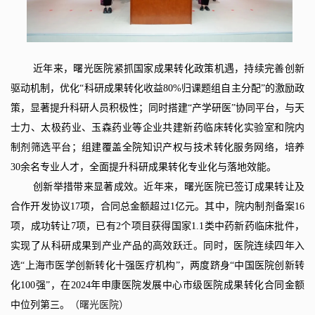
近年来，曙光医院紧抓国家成果转化政策机遇，持续完善创新
驱动机制，优化“科研成果转化收益
80%
归课题组自主分配”的激励政
策，显著提升科研人员积极性；同时搭建“产学研医”协同平台，与天
士力、太极药业、玉森药业等企业共建新药临床转化实验室和院内
制剂筛选平台；组建覆盖全院知识产权与技术转化服务网络，培养
30
余名专业人才，全面提升科研成果转化专业化与落地效能。
创新举措带来显著成效。近年来，曙光医院已签订成果转让及
合作开发协议
17
项，合同总金额超过
1
亿元。其中，院内制剂备案
16
项，成功转让
7
项，已有
2
个项目获得国家
1.1
类中药新药临床批件，
实现了从科研成果到产业产品的高效跃迁。同时，医院连续四年入
选“上海市医学创新转化十强医疗机构”，两度跻身“中国医院创新转
化
100
强”，在
2024
年申康医院发展中心市级医院成果转化合同金额
中位列第三。
（曙光医院）