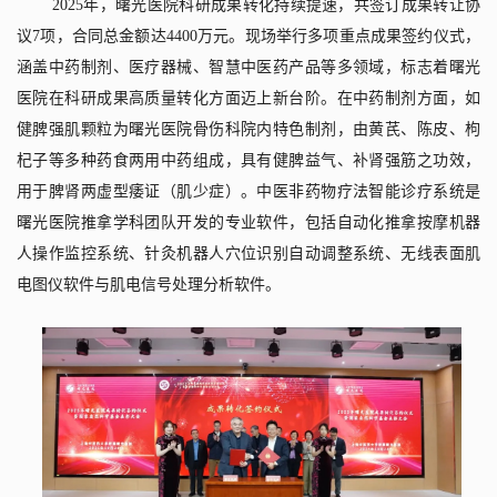
2025
年，曙光医院科研成果转化持续提速，共签订成果转让协
议
7
项，合同总金额达
4400
万元。现场举行多项重点成果签约仪式，
涵盖中药制剂、医疗器械、智慧中医药产品等多领域，标志着曙光
医院在科研成果高质量转化方面迈上新台阶。在中药制剂方面，如
健脾强肌颗粒为曙光医院骨伤科院内特色制剂，由黄芪、陈皮、枸
杞子等多种药食两用中药组成，具有健脾益气、补肾强筋之功效，
用于脾肾两虚型痿证（肌少症）。中医非药物疗法智能诊疗系统是
曙光医院推拿学科团队开发的专业软件，包括自动化推拿按摩机器
人操作监控系统、针灸机器人穴位识别自动调整系统、无线表面肌
电图仪软件与肌电信号处理分析软件。