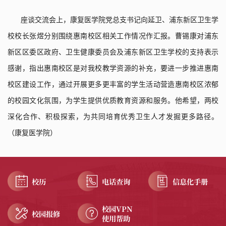
座谈交流会上，康复医学院党总支书记向延卫
、
浦东
新区卫生学
校校长
张煜
分别围绕
惠南校区
相关
工作
情况作
汇报。曹锡康对浦东
新
区
区委区政府
、
卫生健康委员会
及
浦东新区卫生学校的
支持
表示
感谢，
指出
惠南校区是对我校
教学
资源的补充，
要进一步推进
惠南
校区建设工作，
通过开展更多更丰富的学生活动营造
惠南校区
浓郁
的校园
文化氛围，为学生提供优质教育资源和服务
。他希望，两校
深化合作、
积极探索，
为
共同培育
优秀
卫生人才
发掘更多路径
。
（康复医学院）
校历
电话查询
信息化手册
校园VPN
校园报修
使用帮助