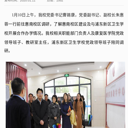
发布时间：2020.01.11
点击：
1552
1
月
10
日上午，我校党委书记曹锡康
，党委
副书记
、副校长
朱惠
蓉
一行前往惠南校区调研，了解惠南校区建设及与
浦东新区卫生学
校
开展合作办学情况。我校相关职能部门负责人及康复医学院党政
领导班子、教研室主任
，浦东新区卫生学校
党政领导班子陪同调
研。