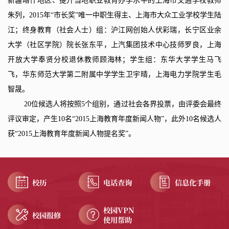
新疆喀什地区、提升当地职业教育办学水平的上海市交通学校教师
朱列，
2015
年“市长奖”唯一中职生得主、上海市大众工业学校学生陆
江；终身教育（社会人士）组：沪江网创始人伏彩瑞，长宁区业余
大学（社区学院）院长张东平，上汽集团技术中心技师罗良，上海
开放大学奉贤分校退休教师顾海林；学生组：东华大学学生马飞
飞，华东师范大学第二附属中学学生卫宇晴，上海电力学院学生毛
智晟。
20
位候选人将按照
5
个组别，通过社会各界投票，由评委会最终
评议审定，产生
10
名“
2015
上海教育年度新闻人物”，此外
10
名候选人
获“
2015
上海教育年度新闻人物提名奖”。
校历
电话查询
信息化手册
校园VPN
校园报修
使用帮助