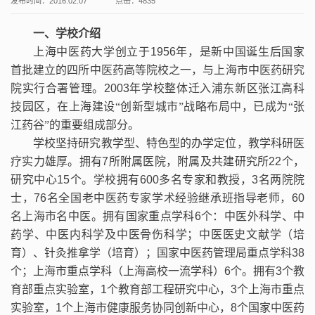
发布时间：2016.02.07
点击：
4835
一、学校介绍
上海中医药大学创立于
1956
年，是新中国诞生后国家
首批建立的四所中医药高等院校之一，与上海市中医药研究
院实行合署管理。
2003
年学校整体迁入浦东新区张江高科
技园区，在上海建设“创新型城市”战略布局中，已成为“张
江药谷”的重要组成部分。
学校坚持研究教学型、特色型的办学定位，教学科研医
疗实力雄厚。拥有
7
所附属医院，附属及共建研究所
22
个，
研究中心
15
个。学校拥有
600
多名专家和教授，
3
名两院院
士，
76
名全国老中医药专家学术经验继承班指导老师，
60
名上海市名中医。拥有国家重点学科
6
个：中医外科学、中
药学、中医内科学及中医骨伤科学；中医医史文献学（培
育）、针灸推拿学（培育）；国家中医药管理局重点学科
38
个；上海市重点学科（上海高校一流学科）
6
个。拥有
3
个教
育部重点实验室，
1
个教育部工程研究中心，
3
个上海市重点
实验室，
1
个上海市健康服务协同创新中心，
8
个国家中医药