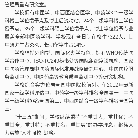
管理局重点研究室。
学校拥有中医学、中西医结合医学、中药学
3
个一级学
科博士学位授予点及博士后流动站，
24
个二级学科博士学位
授予点，
35
个二级学科硕士学位授予点，博士学位授予专业
覆盖全部中医药学科。学校现有全日制在校生
7322
人，其
中研究生占
33%
，长期留学生占
14%
。
学校坚持外向型、国际化办学特色，拥有
WHO
传统医
学合作中心、
ISO-TC249
秘书处等国际组织常设机构、国家
中医药管理局中医药国际化发展战略研究中心、中医医疗服
务监测中心、中医药高等教育质量监测中心等研究机构。
学校综合实力位居全国中医院校前列。在
2012
年最新
国家一级学科评估中，中药学一级学科排名全国第一，中医
学一级学科排名全国第二，中西医结合一级学科排名全国第
三。
“十三五”期间，学校继续秉持“不重其大，重其优；不
重其全，重其特；不重其名，重其实”的办学理念，继续大
力实施“人才强校”战略。