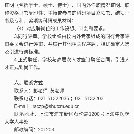
证明（包括学士、硕士、博士）、国内外任职情况证明、职
称资格证书复印件；主持或参与的科研项目立项书、结项证
书及专利、奖项等科研成果材料；
（
4
）对应聘岗位的工作设想、计划和要求。
3.
同行评审。学校组织由校内外专家组成的同行专家评
审委员会进行评审，并履行其他相关程序后，择优确定人选
及引进待遇标准。
4.
正式聘任。学校与高层次人才签订聘任合同，引进人
才正式到岗工作。
六、联系方式
联系人：彭老师
黄老师
联系电话：
021-51322036
；
021-51322031
E-mail
：
rsczp@shutcm.edu.cn
联系地址：上海市浦东新区蔡伦路
1200
号上海中医药
大学人事处
邮政编码：
201203