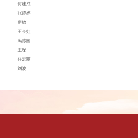
何建成
张婷婷
房敏
王长虹
冯陈国
王琛
任宏丽
刘波