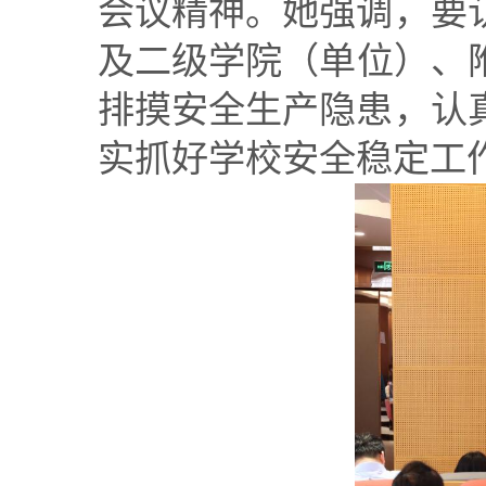
会议精神。她
强调
，要
及
二级
学院
（
单位
）、
排摸安全生产隐患，认
实抓好学校安全稳定工