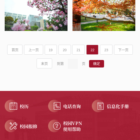
首页
上一页
19
20
21
22
23
下一页
末页
到第
页
校历
电话查询
信息化手册
校园VPN
校园报修
使用帮助